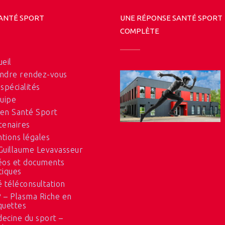
ANTÉ SPORT
UNE RÉPONSE SANTÉ SPORT
COMPLÈTE
ueil
ndre rendez-vous
 spécialités
quipe
en Santé Sport
tenaires
tions légales
Guillaume Levavasseur
éos et documents
tiques
é téléconsultation
 – Plasma Riche en
quettes
ecine du sport –