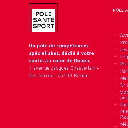
PÔLE S
Acc
Pre
Un pôle de compétences
Les
spécialisées, dédié à votre
L’é
santé, au cœur de Rouen.
Rou
1 avenue Jacques Chastellain –
Par
Île Lacroix – 76100 Rouen
Men
Dr 
Vid
pra
Kin
PRP
Pla
Méd