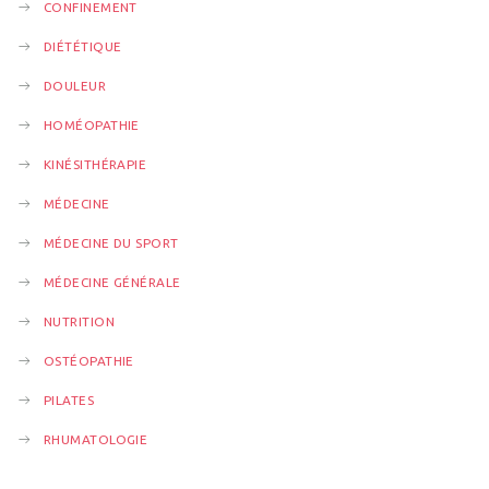
v
CONFINEMENT
DIÉTÉTIQUE
i
DOULEUR
g
HOMÉOPATHIE
a
KINÉSITHÉRAPIE
MÉDECINE
t
MÉDECINE DU SPORT
i
MÉDECINE GÉNÉRALE
NUTRITION
o
OSTÉOPATHIE
n
PILATES
RHUMATOLOGIE