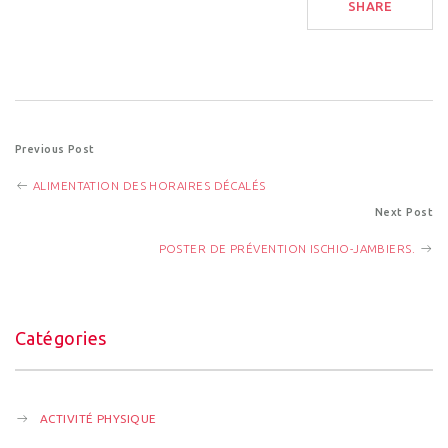
SHARE
P
Previous Post
ALIMENTATION DES HORAIRES DÉCALÉS
o
Next Post
s
POSTER DE PRÉVENTION ISCHIO-JAMBIERS.
t
Catégories
n
a
ACTIVITÉ PHYSIQUE